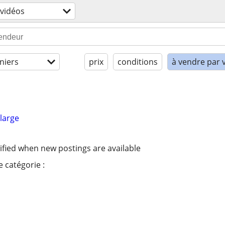
 vidéos
niers
prix
conditions
à vendre par 
large
ified when new postings are available
 catégorie :