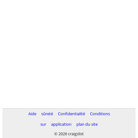
Aide
sûreté
Confidentialité
Conditions
sur
application
plan du site
© 2026 craigslist