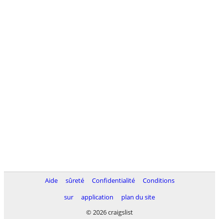
Aide
sûreté
Confidentialité
Conditions
sur
application
plan du site
© 2026 craigslist