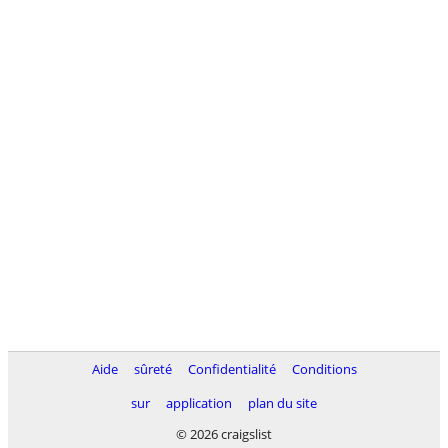
Aide
sûreté
Confidentialité
Conditions
sur
application
plan du site
© 2026 craigslist