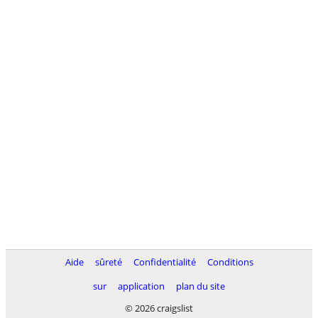
Aide
sûreté
Confidentialité
Conditions
sur
application
plan du site
© 2026 craigslist